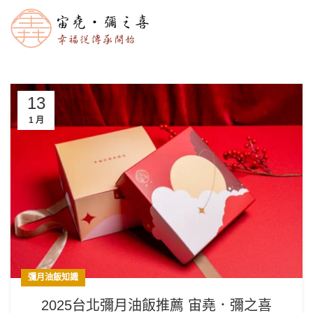
13
1 月
彌月油飯知識
2025台北彌月油飯推薦 宙堯．彌之喜