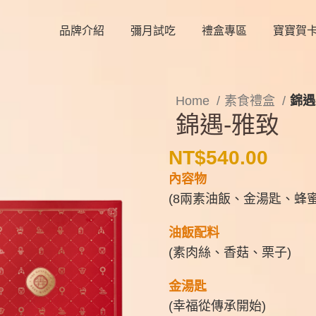
品牌介紹
彌月試吃
禮盒專區
寶寶賀
Home
素食禮盒
錦遇
錦遇-雅致
NT$
540.00
內容物
(8兩素油飯、金湯匙、蜂蜜
油飯配料
(素肉絲、香菇、栗子)
金湯匙
(幸福從傳承開始)