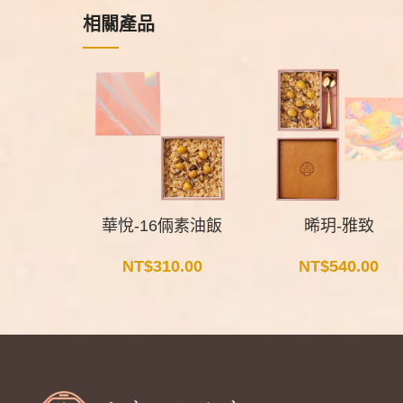
相關產品
華悅-16倆素油飯
晞玥-雅致
NT$
310.00
NT$
540.00