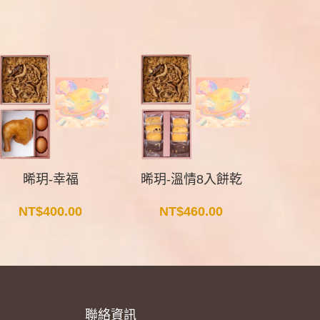
晞玥-幸福
晞玥-溫情8入餅乾
晞
NT$
400.00
NT$
460.00
NT
聯絡資訊