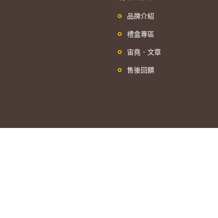
品牌介紹
禮盒專區
宙堯．文章
售後回饋