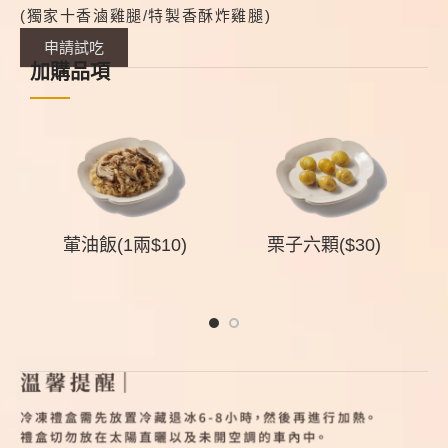
(獨家十香滷雞腿/特製香酥炸雞腿)
申請試吃
加購品項
組
葷油飯(1兩$10)
栗子六顆($30)