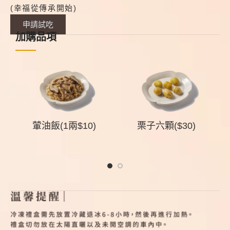
(幸福從傳承開始)
申請試吃
加購品項
組
葷油飯(1兩$10)
栗子六顆($30)