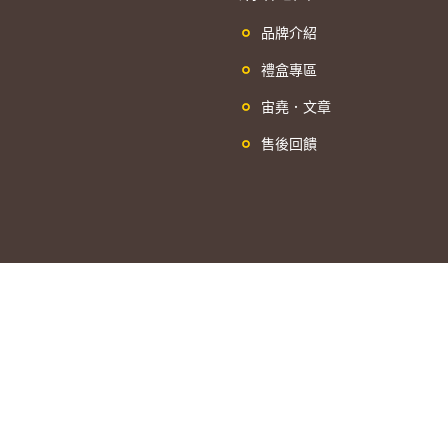
品牌介紹
禮盒專區
宙堯．文章
售後回饋