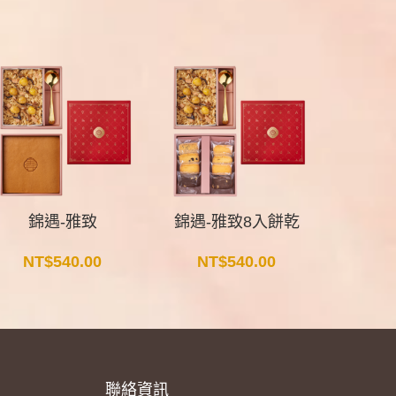
錦遇-雅致
錦遇-雅致8入餅乾
晞
NT$
540.00
NT$
540.00
NT
聯絡資訊