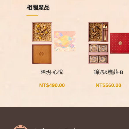
相關產品
晞玥-心悅
錦遇&糕菲-B
NT$
490.00
NT$
560.00