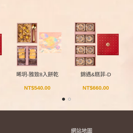
晞玥-雅致8入餅乾
錦遇&糕菲-D
NT$
540.00
NT$
660.00
網站地圖