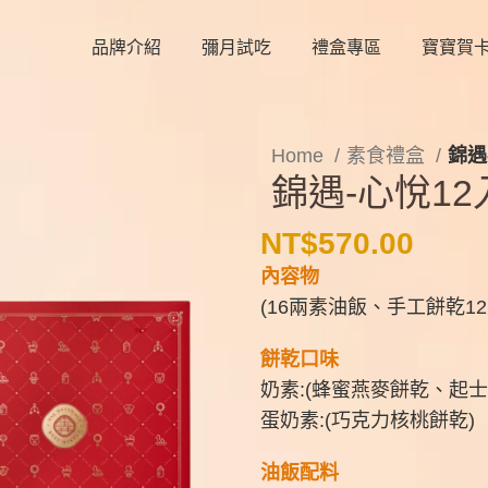
品牌介紹
彌月試吃
禮盒專區
寶寶賀
Home
素食禮盒
錦遇
錦遇-心悅1
NT$
570.00
內容物
(16兩素油飯、手工餅乾12
餅乾口味
奶素:(蜂蜜燕麥餅乾、起
蛋奶素:(巧克力核桃餅乾)
油飯配料