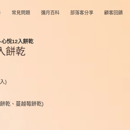
卡
常見問題
彌月百科
部落客分享
顧客回饋
-心悅12入餅乾
2入餅乾
入)
士餅乾、蔓越莓餅乾)