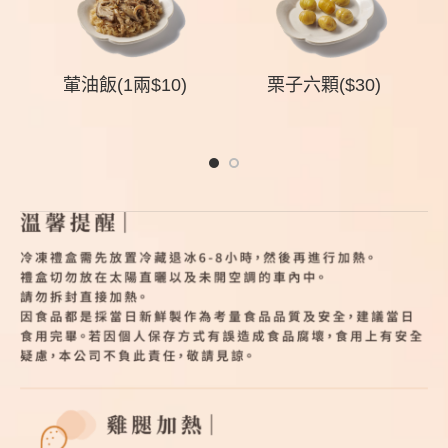
組
葷油飯(1兩$10)
栗子六顆($30)