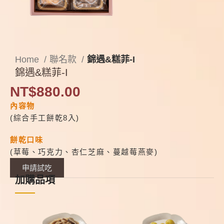
Home
聯名款
錦遇&糕菲-I
錦遇&糕菲-I
NT$
880.00
內容物
(綜合手工餅乾8入)
餅乾口味
(草莓、巧克力、杏仁芝麻、蔓越莓燕麥)
申請試吃
加購品項