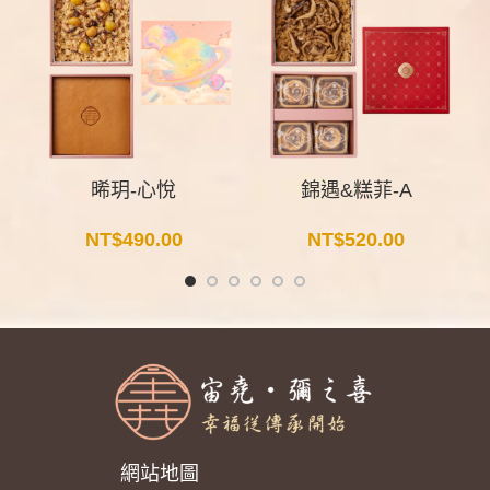
晞玥-心悅
錦遇&糕菲-A
NT$
490.00
NT$
520.00
網站地圖