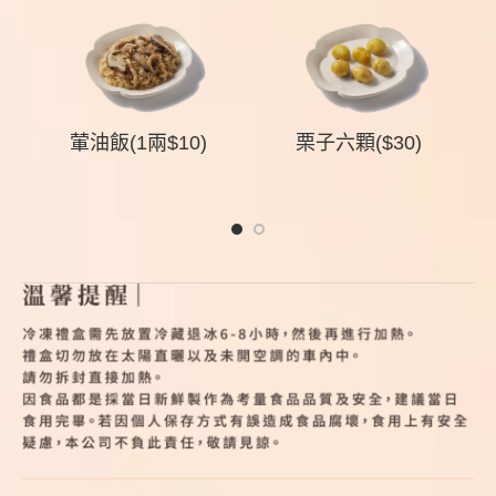
組
葷油飯(1兩$10)
栗子六顆($30)