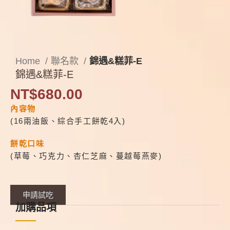
Home
聯名款
錦遇&糕菲-E
錦遇&糕菲-E
NT$
680.00
內容物
(16兩油飯、綜合手工餅乾4入)
餅乾口味
(草莓、巧克力、杏仁芝麻、蔓越莓燕麥)
申請試吃
加購品項