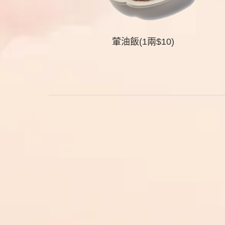
葷油飯(1兩$10)