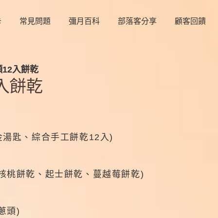
卡
常見問題
彌月百科
部落客分享
顧客回饋
願12入餅乾
2入餅乾
金湯匙、綜合手工餅乾12入)
核桃餅乾、起士餅乾、蔓越莓餅乾)
蔥頭)