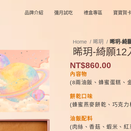
品牌介紹
彌月試吃
禮盒專區
寶寶賀
Home
晞玥
晞玥-綺
晞玥-綺願1
NT$
860.00
內容物
(8兩油飯、蜂蜜蛋糕、
餅乾口味
(蜂蜜燕麥餅乾、巧克力
油飯配料
(肉絲、香菇、蝦米、紅