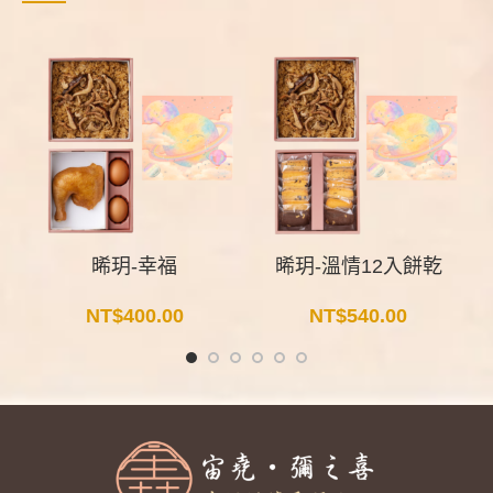
晞玥-幸福
晞玥-溫情12入餅乾
NT$
400.00
NT$
540.00