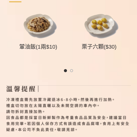
組
葷油飯(1兩$10)
栗子六顆($30)