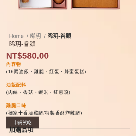
Home
晞玥
晞玥-眷顧
晞玥-眷顧
NT$
580.00
內容物
(16兩油飯、雞腿、紅蛋、蜂蜜蛋糕)
油飯配料
(肉絲、香菇、蝦米、紅蔥頭)
雞腿口味
(獨家十香滷雞腿/特製香酥炸雞腿)
申請試吃
加購品項