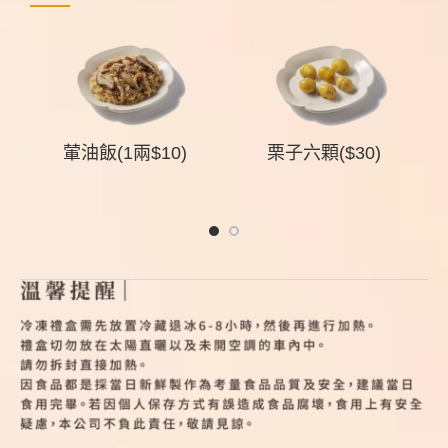
組
葷油飯(1兩$10)
栗子六顆($30)