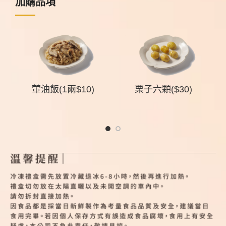
加購品項
組
葷油飯(1兩$10)
栗子六顆($30)