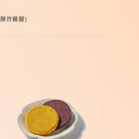
香酥炸雞腿)