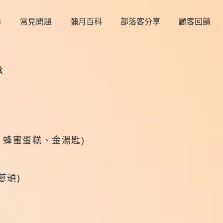
卡
常見問題
彌月百科
部落客分享
顧客回饋
承
、蜂蜜蛋糕、金湯匙)
蔥頭)