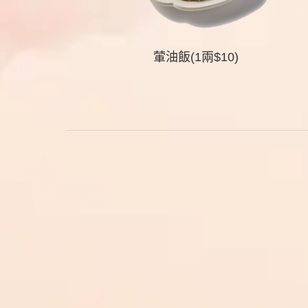
葷油飯(1兩$10)