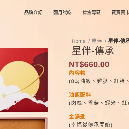
品牌介紹
彌月試吃
禮盒專區
寶寶賀
Home
星伴
星伴-傳
星伴-傳承
NT$
660.00
內容物
(8兩油飯、雞腿、紅蛋
油飯配料
(肉絲、香菇、蝦米、紅
金湯匙
(幸福從傳承開始)