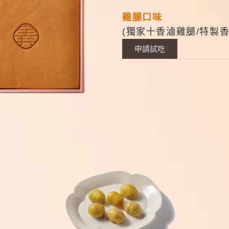
雞腿口味
(獨家十香滷雞腿/特製
申請試吃