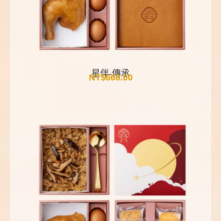
星伴-傳承
NT$
660.00