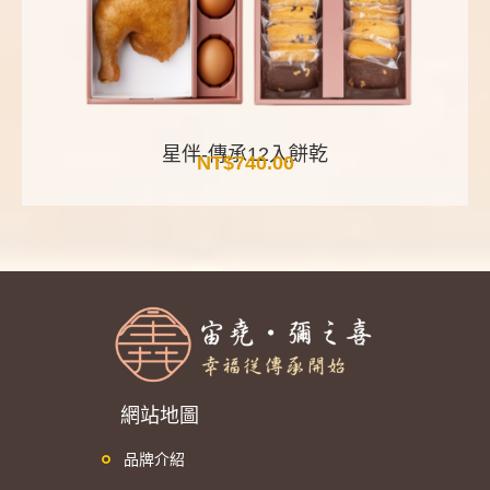
星伴-傳承12入餅乾
NT$
740.00
網站地圖
品牌介紹