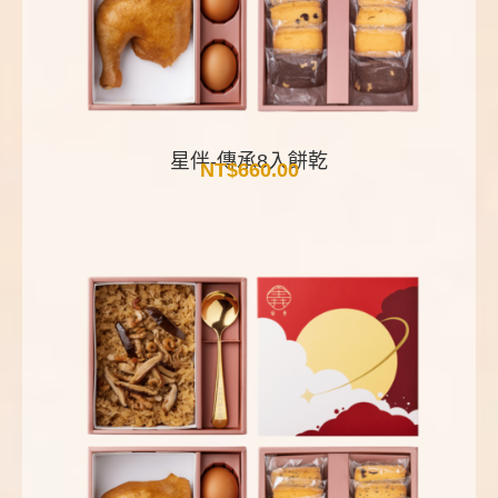
星伴-傳承8入餅乾
NT$
660.00