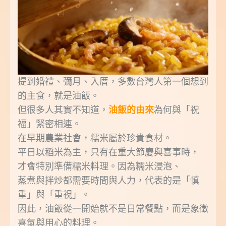
提到婚禮、彌月、入厝，多數台灣人第一個想到
的主食，就是油飯。
但很多人其實不知道，
油飯的由來
為何與「祝
福」緊密相連。
在早期農業社會，糯米屬於珍貴食材。
平日以稻米為主，只有在重大節慶與喜事時，
才會特別準備糯米料理。因為糯米浸泡、
蒸煮與拌炒都需要時間與人力，代表的是「慎
重」與「重視」。
因此，油飯從一開始就不是日常餐點，而是象徵
喜氣與用心的料理。