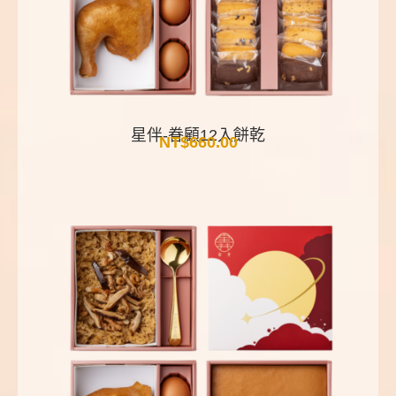
星伴-眷顧12入餅乾
NT$
660.00