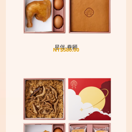
星伴-眷顧
NT$
580.00