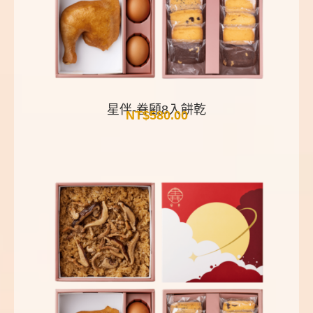
星伴-眷顧8入餅乾
NT$
580.00