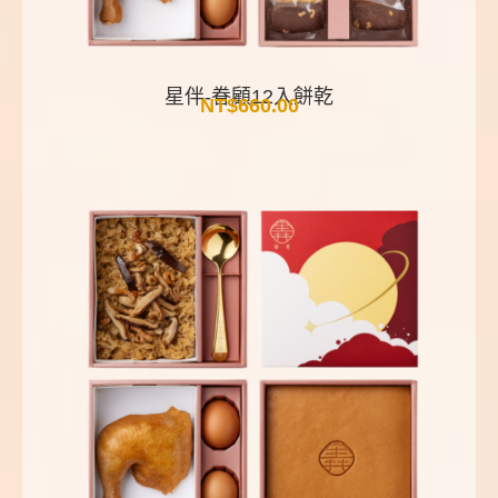
星伴-眷顧12入餅乾
NT$
660.00