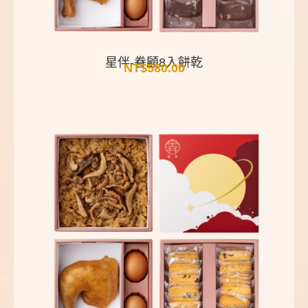
星伴-眷顧8入餅乾
NT$
580.00