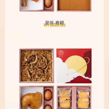
星伴-眷顧
NT$
580.00