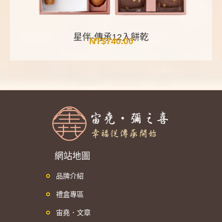
星伴-傳承12入餅乾
NT$
740.00
網站地圖
品牌介紹
禮盒專區
宙堯．文章