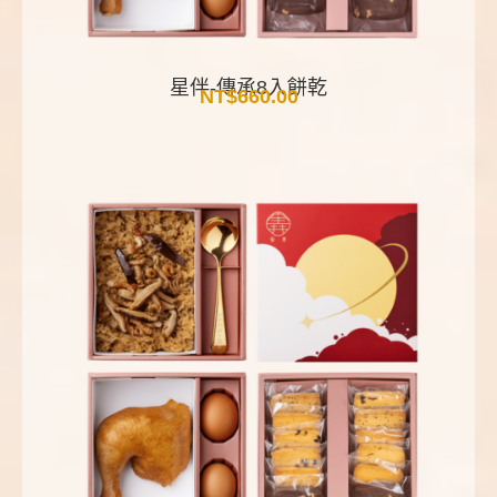
星伴-傳承8入餅乾
NT$
660.00