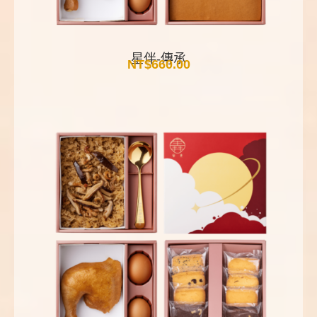
星伴-傳承
NT$
660.00