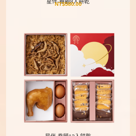
星伴-眷顧8入餅乾
NT$
580.00