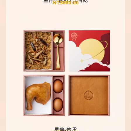
星伴-眷顧12入餅乾
NT$
660.00
星伴-傳承