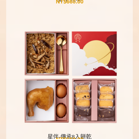
NT$
660.00
星伴-傳承8入餅乾