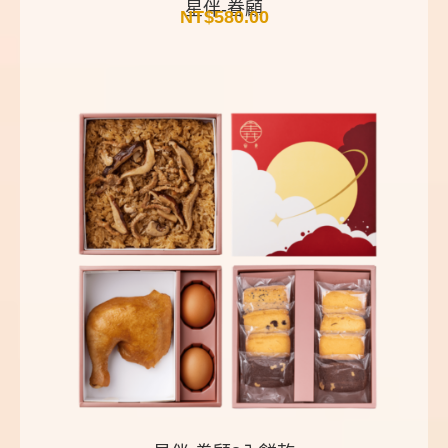
星伴-眷顧
NT$
580.00