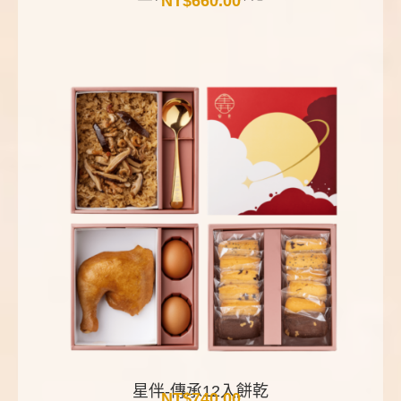
NT$
660.00
星伴-傳承12入餅乾
NT$
740.00